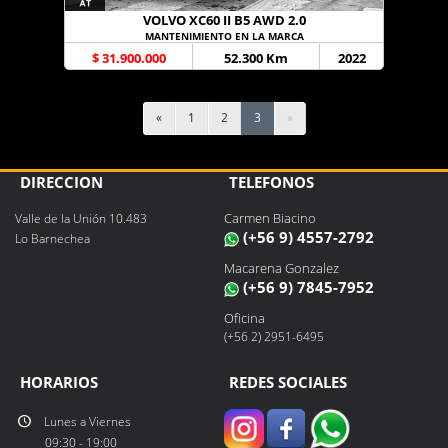
VOLVO XC60 II B5 AWD 2.0
MANTENIMIENTO EN LA MARCA
$ 31.900.000
52.300 Km
2022
«
1
2
3
»
DIRECCIÓN
TELÉFONOS
Carmen Biacino
Valle de la Unión 10.483
(+56 9) 4557-2792
Lo Barnechea
Macarena Gonzalez
(+56 9) 7845-7952
Oficina
(+56 2) 2951-6495
HORARIOS
REDES SOCIALES
Lunes a Viernes
09:30 - 19:00