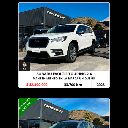
SUBARU EVOLTIS TOURING 2.4
MANTENIMIENTO EN LA MARCA UN DUEÑO
$ 32.490.000
33.700 Km
2023
CONSIGNACION
VIRTUAL