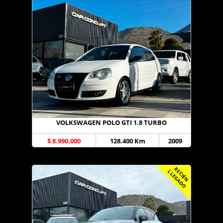
VOLKSWAGEN POLO GTI 1.8 TURBO
$ 8.990.000
128.400 Km
2009
R
C
I
É
N
L
E
G
A
D
E
L
O