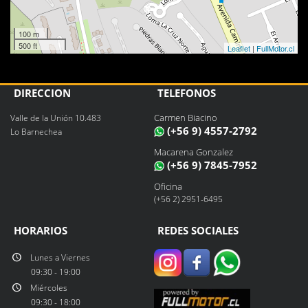
100 m
500 ft
Leaflet
|
FullMotor.cl
DIRECCIÓN
TELÉFONOS
Carmen Biacino
Valle de la Unión 10.483
(+56 9) 4557-2792
Lo Barnechea
Macarena Gonzalez
(+56 9) 7845-7952
Oficina
(+56 2) 2951-6495
HORARIOS
REDES SOCIALES
Lunes a Viernes
09:30 - 19:00
Miércoles
09:30 - 18:00