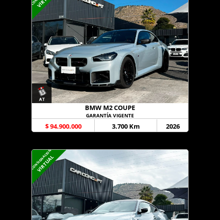
BMW M2 COUPE
GARANTÍA VIGENTE
$ 94.900.000
3.700 Km
2026
CONSIGNACION
VIRTUAL