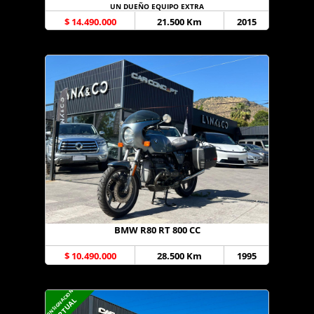
UN DUEÑO EQUIPO EXTRA
$ 14.490.000
21.500 Km
2015
BMW R80 RT 800 CC
$ 10.490.000
28.500 Km
1995
CONSIGNACION
VIRTUAL