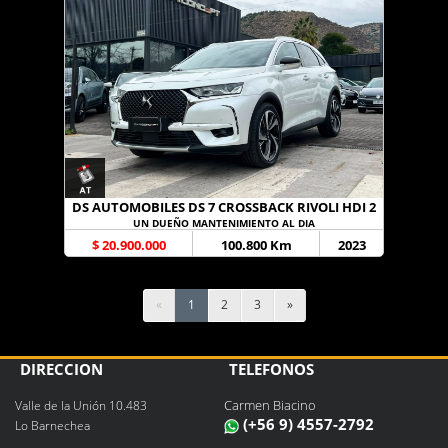
DS AUTOMOBILES DS 7 CROSSBACK RIVOLI HDI 2
UN DUEÑO MANTENIMIENTO AL DIA
$ 20.900.000
100.800 Km
2023
«
1
2
3
»
DIRECCIÓN
TELÉFONOS
Carmen Biacino
Valle de la Unión 10.483
(+56 9) 4557-2792
Lo Barnechea