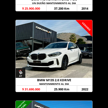
UN DUEÑO MANTENIMIENTO AL DIA
$ 25.900.000
37.200 Km
2014
VENDIDO
BMW M135 2.0 XDRIVE
MANTENIMIENTO AL DIA
$ 31.690.000
25.900 Km
2022
CONSIGNACION
VIRTUAL