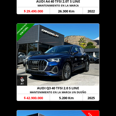
AUDI A4 40 TFSI 2.0T S LINE
MANTENIMIENTO EN LA MARCA
$ 29.490.000
26.300 Km
2022
CONSIGNACION
VIRTUAL
AUDI Q3 40 TFSI 2.0 S LINE
MANTENIMIENTO EN LA MARCA UN DUEÑO
$ 42.900.000
5.200 Km
2025