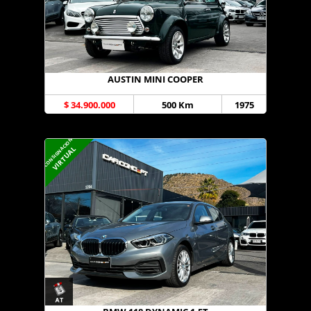
AUSTIN MINI COOPER
$ 34.900.000
500 Km
1975
CONSIGNACION
VIRTUAL