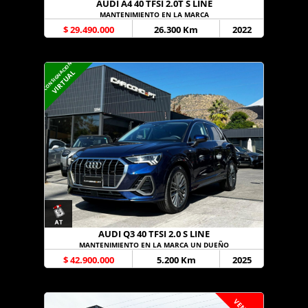
AUDI A4 40 TFSI 2.0T S LINE
MANTENIMIENTO EN LA MARCA
$ 29.490.000
26.300 Km
2022
CONSIGNACION
VIRTUAL
AUDI Q3 40 TFSI 2.0 S LINE
MANTENIMIENTO EN LA MARCA UN DUEÑO
$ 42.900.000
5.200 Km
2025