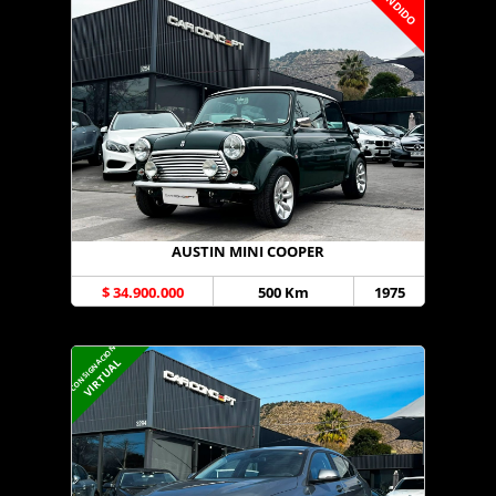
VENDIDO
AUSTIN MINI COOPER
$ 34.900.000
500 Km
1975
CONSIGNACION
VIRTUAL