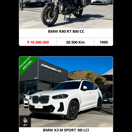
BMW R80 RT 800 CC
$ 10.490.000
28.500 Km
1995
CONSIGNACION
VIRTUAL
BMW X3 M SPORT 30I LCI