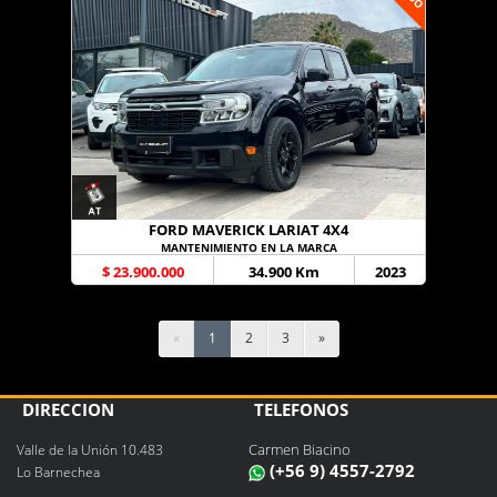
FORD MAVERICK LARIAT 4X4
MANTENIMIENTO EN LA MARCA
$ 23.900.000
34.900 Km
2023
«
1
2
3
»
DIRECCIÓN
TELÉFONOS
Carmen Biacino
Valle de la Unión 10.483
(+56 9) 4557-2792
Lo Barnechea