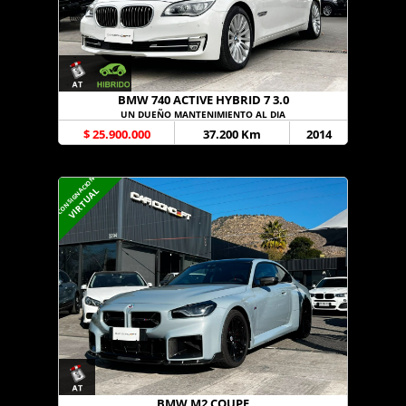
BMW 740 ACTIVE HYBRID 7 3.0
UN DUEÑO MANTENIMIENTO AL DIA
$ 25.900.000
37.200 Km
2014
CONSIGNACION
VIRTUAL
BMW M2 COUPE