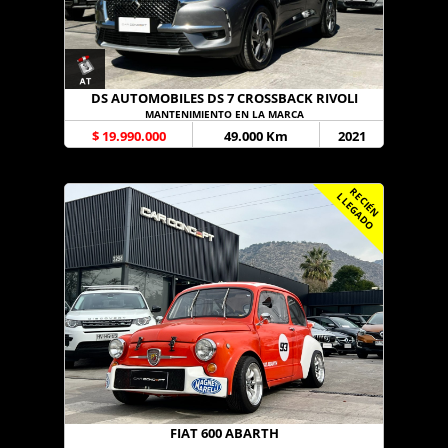
DS AUTOMOBILES DS 7 CROSSBACK RIVOLI
MANTENIMIENTO EN LA MARCA
$ 19.990.000
49.000 Km
2021
R
C
I
É
N
L
E
G
A
D
E
L
O
FIAT 600 ABARTH