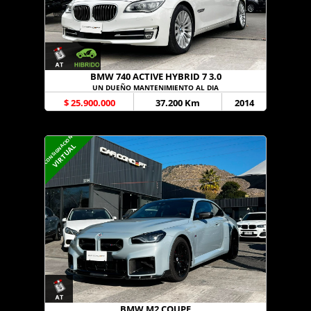
BMW 740 ACTIVE HYBRID 7 3.0
UN DUEÑO MANTENIMIENTO AL DIA
$ 25.900.000
37.200 Km
2014
CONSIGNACION
VIRTUAL
BMW M2 COUPE