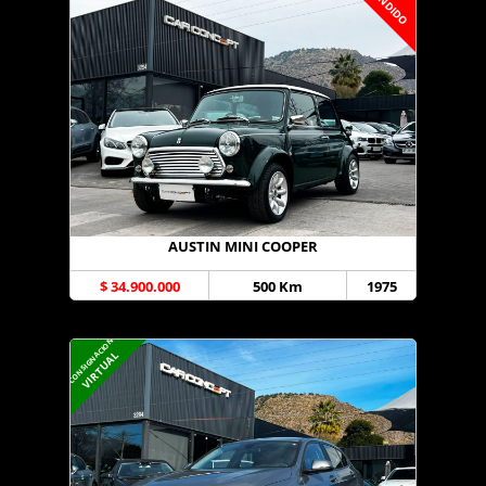
VENDIDO
AUSTIN MINI COOPER
$ 34.900.000
500 Km
1975
CONSIGNACION
VIRTUAL