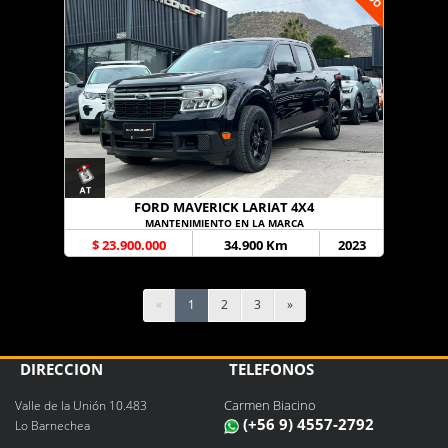
FORD MAVERICK LARIAT 4X4
MANTENIMIENTO EN LA MARCA
$ 23.900.000
34.900 Km
2023
«
1
2
3
»
DIRECCIÓN
TELÉFONOS
Carmen Biacino
Valle de la Unión 10.483
(+56 9) 4557-2792
Lo Barnechea