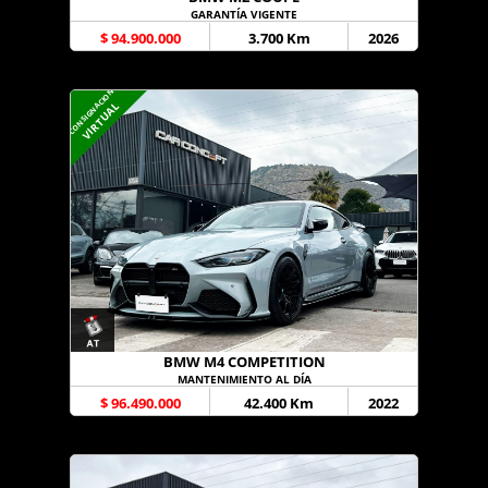
GARANTÍA VIGENTE
$ 94.900.000
3.700 Km
2026
CONSIGNACION
VIRTUAL
BMW M4 COMPETITION
MANTENIMIENTO AL DÍA
$ 96.490.000
42.400 Km
2022