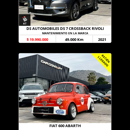
DS AUTOMOBILES DS 7 CROSSBACK RIVOLI
MANTENIMIENTO EN LA MARCA
$ 19.990.000
49.000 Km
2021
R
C
I
É
N
L
E
G
A
D
E
L
O
FIAT 600 ABARTH