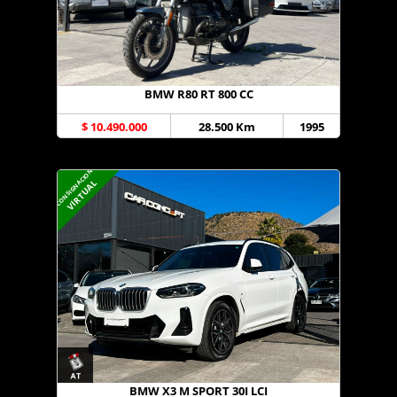
BMW R80 RT 800 CC
$ 10.490.000
28.500 Km
1995
CONSIGNACION
VIRTUAL
BMW X3 M SPORT 30I LCI