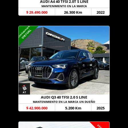
AUDI A4 40 TFSI 2.0T S LINE
MANTENIMIENTO EN LA MARCA
$ 29.490.000
26.300 Km
2022
CONSIGNACION
VIRTUAL
AUDI Q3 40 TFSI 2.0 S LINE
MANTENIMIENTO EN LA MARCA UN DUEÑO
$ 42.900.000
5.200 Km
2025