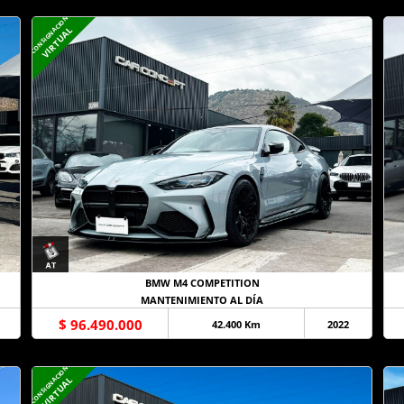
CONSIGNACION
VIRTUAL
BMW M4 COMPETITION
MANTENIMIENTO AL DÍA
$ 96.490.000
42.400 Km
2022
CONSIGNACION
VIRTUAL