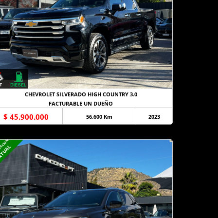
CHEVROLET SILVERADO HIGH COUNTRY 3.0
FACTURABLE UN DUEÑO
$ 45.900.000
56.600 Km
2023
NACION
RTUAL