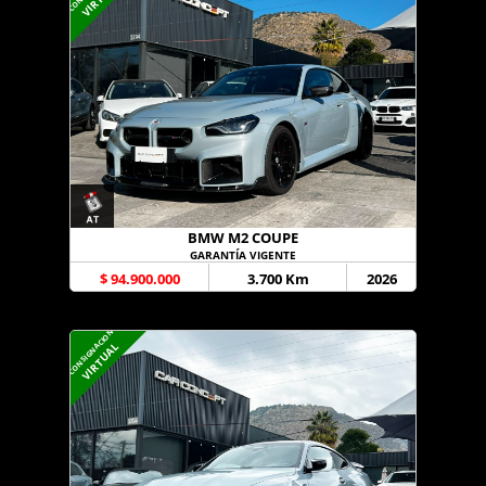
BMW M2 COUPE
GARANTÍA VIGENTE
$ 94.900.000
3.700 Km
2026
CONSIGNACION
VIRTUAL