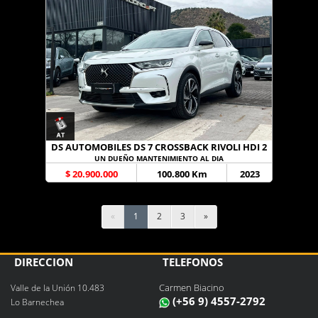
DS AUTOMOBILES DS 7 CROSSBACK RIVOLI HDI 2
UN DUEÑO MANTENIMIENTO AL DIA
$ 20.900.000
100.800 Km
2023
«
1
2
3
»
DIRECCIÓN
TELÉFONOS
Carmen Biacino
Valle de la Unión 10.483
(+56 9) 4557-2792
Lo Barnechea