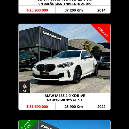
UN DUEÑO MANTENIMIENTO AL DIA
$ 25.900.000
37.200 Km
2014
VENDIDO
BMW M135 2.0 XDRIVE
MANTENIMIENTO AL DIA
$ 31.690.000
25.900 Km
2022
CONSIGNACION
VIRTUAL