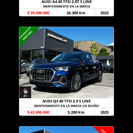
AUDI A4 40 TFSI 2.0T S LINE
MANTENIMIENTO EN LA MARCA
$ 29.490.000
26.300 Km
2022
CONSIGNACION
VIRTUAL
AUDI Q3 40 TFSI 2.0 S LINE
MANTENIMIENTO EN LA MARCA UN DUEÑO
$ 42.900.000
5.200 Km
2025