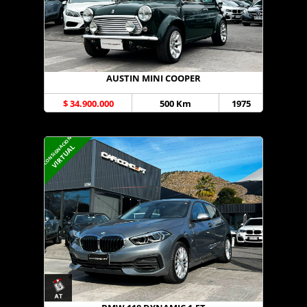
AUSTIN MINI COOPER
$ 34.900.000
500 Km
1975
CONSIGNACION
VIRTUAL